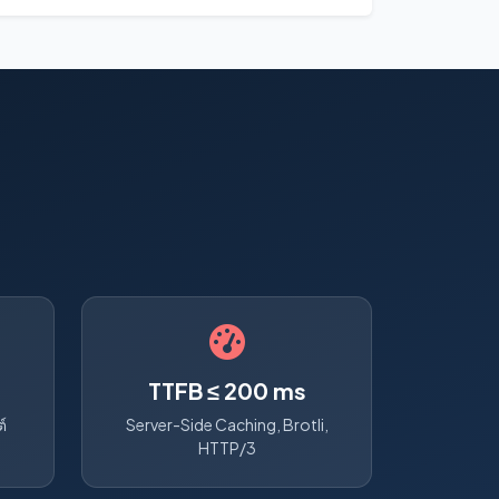
TTFB ≤ 200 ms
์
Server-Side Caching, Brotli,
HTTP/3