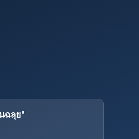
านฉลุย"