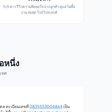
5/5 ดาว รีวิวความพึงพอใจ จากลูกค้า ดูแล ไม่ทิ้ง
งาน จบทุก โปรโปรเจกต์
อหนึ่ง
ะเทศ
คคล ทะเบียนเลขที่
0835553004864
เป็น