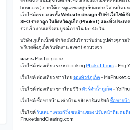
บริษัทที่ดำเนินธุรกิจที่เกี่ยวข้องกับผลิตภัณฑ์ที่เป็นเ
business ) ภายใต้การดูแลของศูนย์บ่มเพาะวิสาหกิจ มหา
เว็บไซต์ครบวงจรทั้ง
Website design รับทำเว็บไซต์
จั
SEO
ราคาถูก
ในจังหวัดภูเก็ต (Phuket) และทั่วประเท
รวดเร็ว งานเสร็จสมบูรณ์ภายใน 15-45 วัน
บริษัท ภูเก็ตเน็กซ์ จำกัด ยังมีบริการรับถ่ายรูปต่างๆภาย
พรีเวดดิ้งภูเก็ต รับจัดงาน event ครบวงจร
ผลงาน Master piece
เว็บไซต์ ท่องเที่ยว ระบบ booking
Phuket tours
- Eng 
เว็บไซต์ ท่องเที่ยว ชาวไทย
จองทัวร์ภูเก็ต
- MaPhuket.
เว็บไซต์ ท่องเที่ยว ชาวไทย รีวิว
ทัวร์ดำน้ำภูเก็ต
- YoPhu
เว็บไซต์ ซื้อขายบ้าน เช่าบ้าน อสังหาริมทรัพย์
ซื้อขายบ้า
เว็บไซต์
รับเหมาเคลยร์ริ่ง ขนย้านของ ปรับหน้าดิน ถมดิน
PhuketlandClearing.com